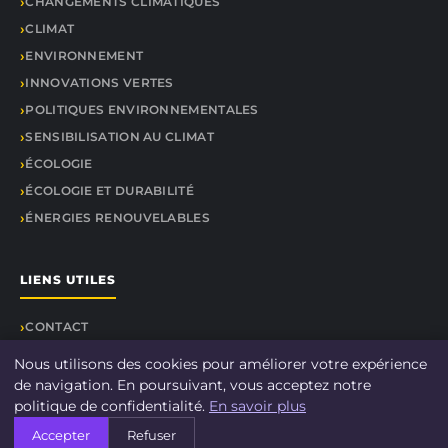
CHANGEMENTS CLIMATIQUES
CLIMAT
ENVIRONNEMENT
INNOVATIONS VERTES
POLITIQUES ENVIRONNEMENTALES
SENSIBILISATION AU CLIMAT
ÉCOLOGIE
ÉCOLOGIE ET DURABILITÉ
ÉNERGIES RENOUVELABLES
LIENS UTILES
CONTACT
Nous utilisons des cookies pour améliorer votre expérience
de navigation. En poursuivant, vous acceptez notre
politique de confidentialité.
En savoir plus
© 2026 DOCU CLIMAT. Tous droits réservés.
Accepter
Refuser
À propos
Mentions légales
Confidentialité
Plan du site