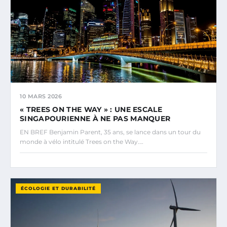
10 MARS 2026
« TREES ON THE WAY » : UNE ESCALE
SINGAPOURIENNE À NE PAS MANQUER
EN BREF Benjamin Parent, 35 ans, se lance dans un tour du
monde à vélo intitulé Trees on the Way.…
ÉCOLOGIE ET DURABILITÉ