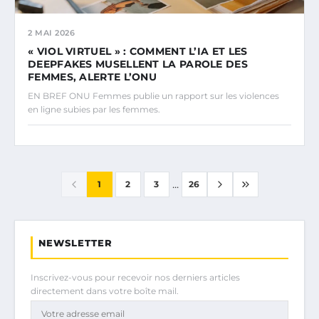
2 MAI 2026
« VIOL VIRTUEL » : COMMENT L’IA ET LES
DEEPFAKES MUSELLENT LA PAROLE DES
FEMMES, ALERTE L’ONU
EN BREF ONU Femmes publie un rapport sur les violences
en ligne subies par les femmes.
...
1
2
3
26
NEWSLETTER
Inscrivez-vous pour recevoir nos derniers articles
directement dans votre boîte mail.