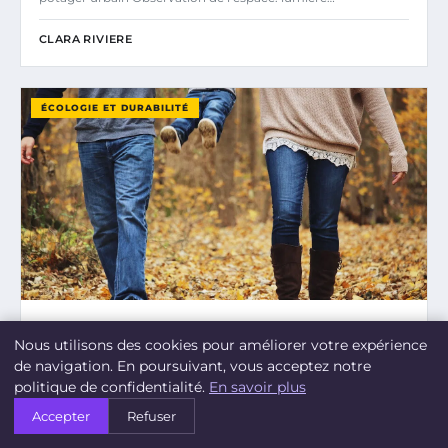
CLARA RIVIERE
ÉCOLOGIE ET DURABILITÉ
14 AVRIL 2026
Nous utilisons des cookies pour améliorer votre expérience
ENVISAGER LA PARENTALITÉ : POURQUOI
de navigation. En poursuivant, vous acceptez notre
DÉCIDER D’AVOIR DES ENFANTS AUJOURD’HUI
politique de confidentialité.
En savoir plus
?
Accepter
Refuser
EN BREF Problématique actuelle: inquiétudes liées à l’état du
monde (climat, géopolitique).