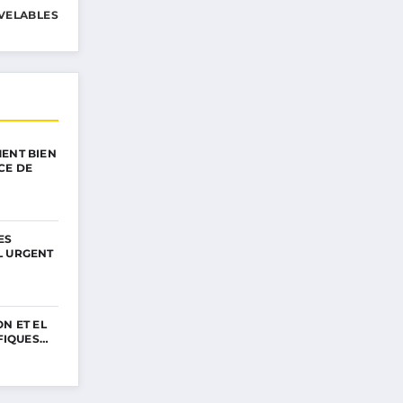
VELABLES
ENT BIEN
CE DE
ES
L URGENT
N ET EL
IFIQUES…