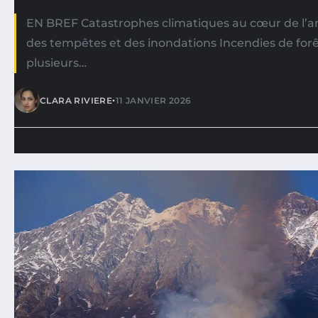
EN BREF Catastrophes climatiques au cœur de l
des tempêtes et des inondations Incendies de for
plusieurs…
•
CLARA RIVIERE
11 JANVIER 2026