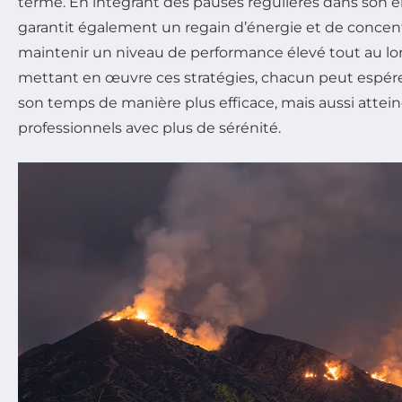
terme. En intégrant des pauses régulières dans son 
garantit également un regain d’énergie et de concentr
maintenir un niveau de performance élevé tout au lon
mettant en œuvre ces stratégies, chacun peut espér
son temps de manière plus efficace, mais aussi attein
professionnels avec plus de sérénité.