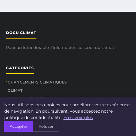
DOCU CLIMAT
Pour un futur durable, l'information au cœur du climat
CATÉGORIES
CHANGEMENTS CLIMATIQUES
CLIMAT
ENVIRONNEMENT
Nous utilisons des cookies pour améliorer votre expérience
INNOVATIONS VERTES
de navigation. En poursuivant, vous acceptez notre
POLITIQUES ENVIRONNEMENTALES
politique de confidentialité.
En savoir plus
SENSIBILISATION AU CLIMAT
Accepter
Refuser
ÉCOLOGIE