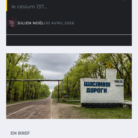
le césium 137…
•
JULIEN NOËL
30 AVRIL 2026
EN BREF