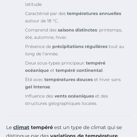
latitude.
Caractérisé par des
températures annuelles
autour de 18 °C.
Comprend des
saisons distinctes
: printemps,
été, automne, hiver.
Présence de
précipitations régulières
tout au
long de l’année.
Deux sous-types principaux:
tempéré
océanique
et
tempéré continental
.
Été avec
températures douces
et hiver sans
gel intense
.
Influence des
vents océaniques
et des
structures géographiques locales.
Le
climat
tempéré
est un type de climat qui se
distingue par des
variations de température