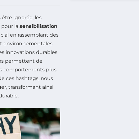
être ignorée, les
 pour la
sensibilisation
ucial en rassemblant des
t environnementales.
es innovations durables
ues permettent de
des comportements plus
de ces hashtags, nous
er, transformant ainsi
durable.