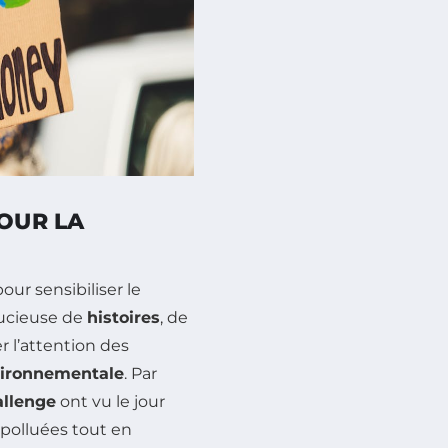
POUR LA
ur sensibiliser le
stucieuse de
histoires
, de
er l’attention des
vironnementale
. Par
llenge
ont vu le jour
 polluées tout en