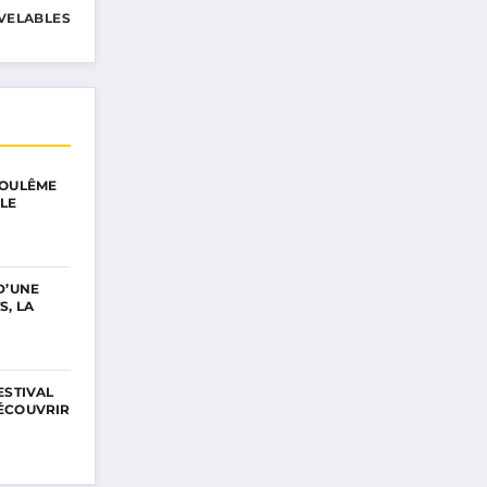
VELABLES
GOULÊME
LE
D’UNE
S, LA
ESTIVAL
ÉCOUVRIR