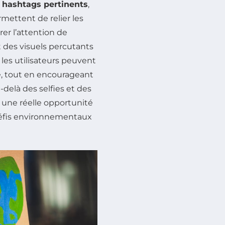
s
hashtags pertinents
,
rmettent de relier les
rer l’attention de
 des visuels percutants
es utilisateurs peuvent
e, tout en encourageant
elà des selfies et des
t une réelle opportunité
 défis environnementaux