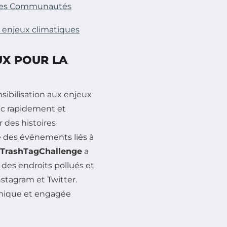
 les Communautés
ux enjeux climatiques
UX POUR LA
nsibilisation aux enjeux
ic rapidement et
 des histoires
e des événements liés à
TrashTagChallenge
a
r des endroits pollués et
stagram et Twitter.
amique et engagée