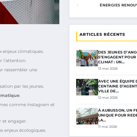
ÉNERGIES RENOU
ARTICLES RÉCENTS
x enjeux climatiques.
DES JEUNES D’AN
S’ENGAGENT POUR 
 l’attention.
CLIMAT : UN…
13 mai 2026
our rassembler une
AVEC UNE ÉQUIPE 
tion par les jeunes.
CENTAINE D’AGENT
VILLE DE…
limatique
.
12 mai 2026
formes comme Instagram et
À AUBUSSON, UN F
UNIQUE POUR RED
LA…
 et engager.
11 mai 2026
es enjeux écologiques.