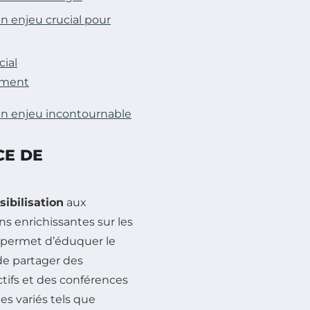
n enjeu crucial pour
cial
nement
un enjeu incontournable
CE DE
sibilisation
aux
s enrichissantes sur les
s permet d’éduquer le
de partager des
ctifs et des conférences
s variés tels que