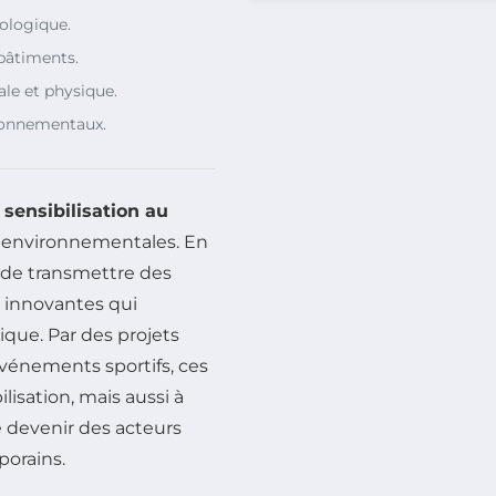
cologique.
 bâtiments.
ale et physique.
ironnementaux.
a
sensibilisation au
s environnementales. En
e de transmettre des
s innovantes qui
ique. Par des projets
événements sportifs, ces
isation, mais aussi à
 devenir des acteurs
porains.