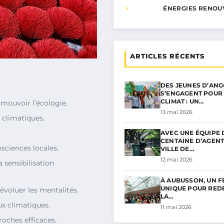
ÉNERGIES RENOU
ARTICLES RÉCENTS
DES JEUNES D’AN
S’ENGAGENT POUR 
CLIMAT : UN…
mouvoir l’écologie.
13 mai 2026
s climatiques.
AVEC UNE ÉQUIPE 
CENTAINE D’AGENT
onsciences locales.
VILLE DE…
12 mai 2026
a sensibilisation
À AUBUSSON, UN F
UNIQUE POUR RED
 évoluer les mentalités.
LA…
ux climatiques.
11 mai 2026
oches efficaces.