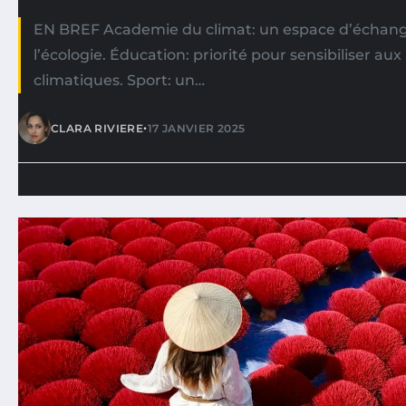
EN BREF Academie du climat: un espace d’échan
l’écologie. Éducation: priorité pour sensibiliser au
climatiques. Sport: un…
•
CLARA RIVIERE
17 JANVIER 2025