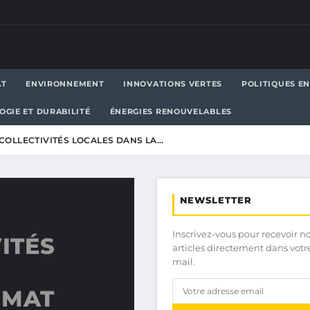
AT
ENVIRONNEMENT
INNOVATIONS VERTES
POLITIQUES E
OGIE ET DURABILITÉ
ÉNERGIES RENOUVELABLES
 COLLECTIVITÉS LOCALES DANS LA…
NEWSLETTER
Inscrivez-vous pour recevoir n
ITÉS
articles directement dans votr
mail.
IMAT