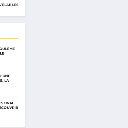
VELABLES
GOULÊME
LE
D’UNE
S, LA
ESTIVAL
ÉCOUVRIR