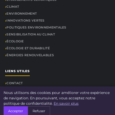
CLIMAT
ENVIRONNEMENT
INNOVATIONS VERTES
POLITIQUES ENVIRONNEMENTALES
SENSIBILISATION AU CLIMAT
ÉCOLOGIE
ÉCOLOGIE ET DURABILITÉ
ÉNERGIES RENOUVELABLES
LIENS UTILES
CONTACT
Nous utilisons des cookies pour améliorer votre expérience
de navigation. En poursuivant, vous acceptez notre
politique de confidentialité.
En savoir plus
© 2026 DOCU CLIMAT. Tous droits réservés.
Accepter
Refuser
À propos
Mentions légales
Confidentialité
Plan du site