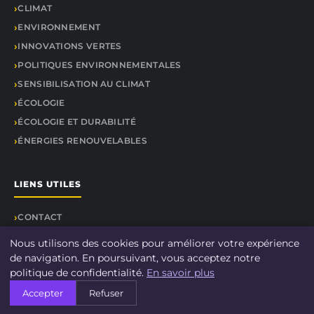
CLIMAT
ENVIRONNEMENT
INNOVATIONS VERTES
POLITIQUES ENVIRONNEMENTALES
SENSIBILISATION AU CLIMAT
ÉCOLOGIE
ÉCOLOGIE ET DURABILITÉ
ÉNERGIES RENOUVELABLES
LIENS UTILES
CONTACT
Nous utilisons des cookies pour améliorer votre expérience
de navigation. En poursuivant, vous acceptez notre
politique de confidentialité.
En savoir plus
© 2026 DOCU CLIMAT. Tous droits réservés.
Accepter
Refuser
À propos
Mentions légales
Confidentialité
Plan du site