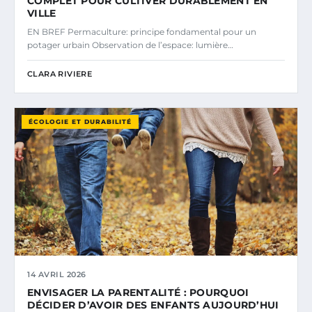
COMPLET POUR CULTIVER DURABLEMENT EN
VILLE
EN BREF Permaculture: principe fondamental pour un
potager urbain Observation de l’espace: lumière…
CLARA RIVIERE
ÉCOLOGIE ET DURABILITÉ
14 AVRIL 2026
ENVISAGER LA PARENTALITÉ : POURQUOI
DÉCIDER D’AVOIR DES ENFANTS AUJOURD’HUI