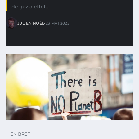
de gaz à effet…
•
JULIEN NOËL
23 MAI 2025
EN BREF