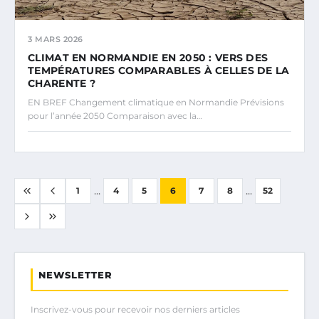
3 MARS 2026
CLIMAT EN NORMANDIE EN 2050 : VERS DES
TEMPÉRATURES COMPARABLES À CELLES DE LA
CHARENTE ?
EN BREF Changement climatique en Normandie Prévisions
pour l’année 2050 Comparaison avec la…
...
...
1
4
5
6
7
8
52
NEWSLETTER
Inscrivez-vous pour recevoir nos derniers articles