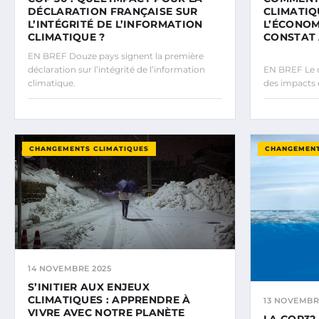
DÉCLARATION FRANÇAISE SUR
CLIMATIQ
L’INTÉGRITÉ DE L’INFORMATION
L’ÉCONOM
CLIMATIQUE ?
CONSTAT
EN BREF Douze pays signent la première
déclaration sur l’intégrité de l’information
EN BREF Le 
climatique.
des impacts
CHANGEMENTS CLIMATIQUES
CHANGEMENT
14 NOVEMBRE 2025
S’INITIER AUX ENJEUX
CLIMATIQUES : APPRENDRE À
13 NOVEMBR
VIVRE AVEC NOTRE PLANÈTE
LA COP32