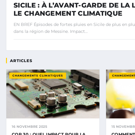
SICILE : À L’AVANT-GARDE DE LA
LE CHANGEMENT CLIMATIQUE
EN BREF Épisodes de fortes pluies en Sicile de plus en p
dans la région de Messine. Impact…
ARTICLES
CHANGEMENTS CLIMATIQUES
CHANGEMENT
16 NOVEMBRE 2025
15 NOVEMBR
COP 30 : QUEL IMPACT POUR LA
COMMENT