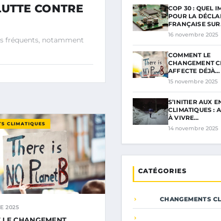
 LUTTE CONTRE
COP 30 : QUEL 
POUR LA DÉCLA
FRANÇAISE SU
16 novembre 2025
lus fréquents, notamment
COMMENT LE
CHANGEMENT C
AFFECTE DÉJÀ…
15 novembre 2025
S’INITIER AUX 
CLIMATIQUES :
À VIVRE…
S CLIMATIQUES
14 novembre 2025
CATÉGORIES
CHANGEMENTS CL
E 2025
 LE CHANGEMENT