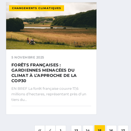
CHANGEMENTS CLIMATIQUES
5 NOVEMBRE 2025
FORÊTS FRANÇAISES :
GARDIENNES MENACÉES DU
CLIMAT À L’APPROCHE DE LA
COP30
EN BREF La forêt française couvre 17,6
millions d’hectares, représentant près d’un
tiers du…
...
.
1
13
14
15
16
17