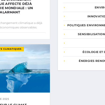
UE AFFECTE DÉJÀ
ENVI
IE MONDIALE : UN
 ALARMANT
INNOVATIO
changement climatique a déjà
POLITIQUES ENVIRONN
 économiques observables.
SENSIBILISATION
S CLIMATIQUES
ÉCOLOGIE ET 
ÉNERGIES RENO
E 2025
 SUR LE CLIMAT