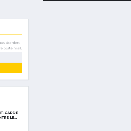
nos derniers
e boîte mail.
ANT-GARDE
NTRE LE…