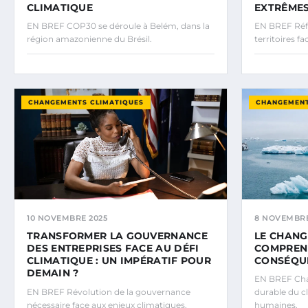
CLIMATIQUE
EXTRÊME
EN BREF COP30 se déroule à Belém, dans la
EN BREF Réfl
région amazonienne du Brésil.
territoires 
CHANGEMENTS CLIMATIQUES
CHANGEMENT
10 NOVEMBRE 2025
8 NOVEMBRE
TRANSFORMER LA GOUVERNANCE
LE CHANG
DES ENTREPRISES FACE AU DÉFI
COMPREND
CLIMATIQUE : UN IMPÉRATIF POUR
CONSÉQU
DEMAIN ?
EN BREF Cha
EN BREF Révolution de la gouvernance
durable du cl
nécessaire face aux enjeux climatiques.
humaines.