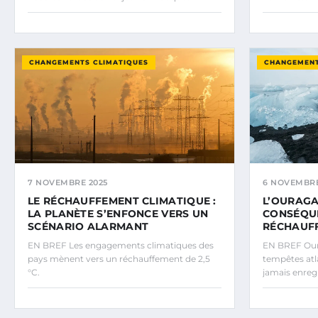
CHANGEMENTS CLIMATIQUES
CHANGEMENT
7 NOVEMBRE 2025
6 NOVEMBRE
LE RÉCHAUFFEMENT CLIMATIQUE :
L’OURAGA
LA PLANÈTE S’ENFONCE VERS UN
CONSÉQU
SCÉNARIO ALARMANT
RÉCHAUF
EN BREF Les engagements climatiques des
EN BREF Oura
pays mènent vers un réchauffement de 2,5
tempêtes atl
°C.
jamais enregi