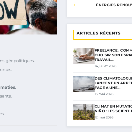
ÉNERGIES RENOU
ARTICLES RÉCENTS
FREELANCE : COMM
CHOISIR SON ESPA
TRAVAIL…
s géopolitiques.
14 juillet 2026
urces.
DES CLIMATOLOGU
LANCENT UN APPE
omaties
.
FACE À UNE…
13 mai 2026
sants.
CLIMAT EN MUTATIO
NIÑO : LES SCIENT
es.
12 mai 2026