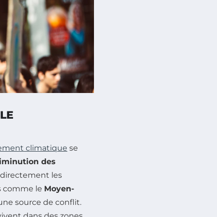
 LE
ment climatique
se
iminution des
 directement les
ns comme le
Moyen-
une source de conflit.
ivent dans des zones