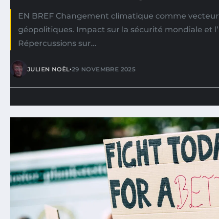
EN BREF Changement climatique comme vecteur 
géopolitiques. Impact sur la sécurité mondiale et l
Répercussions sur…
•
JULIEN NOËL
29 NOVEMBRE 2025