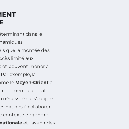
MENT
E
éterminant dans le
ynamiques
tels que la montée des
accès limité aux
ys et peuvent mener à
. Par exemple, la
omme le
Moyen-Orient
a
ant comment le climat
 la nécessité de s’adapter
s nations à collaborer,
. Ce contexte engendre
nationale
et l’avenir des