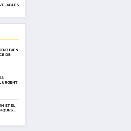
VELABLES
ENT BIEN
CE DE
ES
L URGENT
N ET EL
IFIQUES…