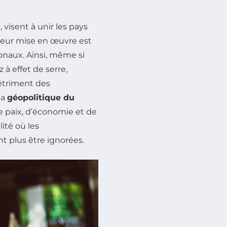
s
, visent à unir les pays
 leur mise en œuvre est
onaux. Ainsi, même si
 à effet de serre,
triment des
la
géopolitique du
 paix, d’économie et de
ité où les
 plus être ignorées.