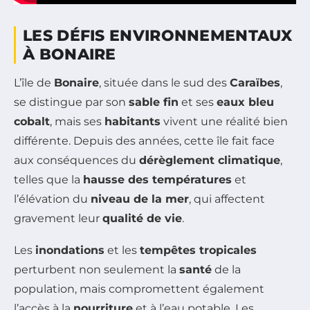
LES DÉFIS ENVIRONNEMENTAUX
À BONAIRE
L’île de
Bonaire
, située dans le sud des
Caraïbes
,
se distingue par son
sable fin
et ses
eaux bleu
cobalt
, mais ses
habitants
vivent une réalité bien
différente. Depuis des années, cette île fait face
aux conséquences du
dérèglement climatique
,
telles que la
hausse des températures
et
l’élévation du
niveau de la mer
, qui affectent
gravement leur
qualité de vie
.
Les
inondations
et les
tempêtes tropicales
perturbent non seulement la
santé
de la
population, mais compromettent également
l’accès à la
nourriture
et à l’eau potable. Les