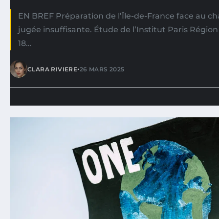
EN BREF Préparation de l’Île-de-France face au 
jugée insuffisante. Étude de l’Institut Paris Régi
18…
•
CLARA RIVIERE
26 MARS 2025