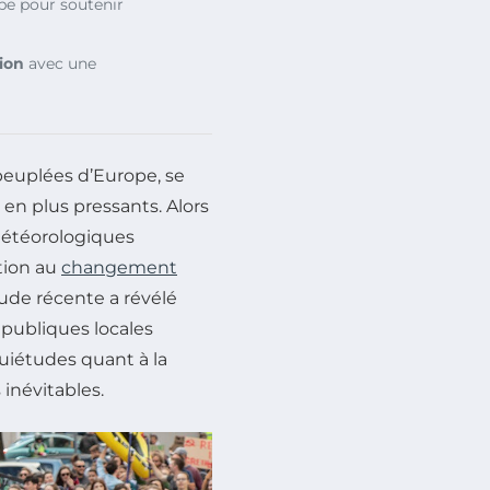
e pour soutenir
ion
avec une
peuplées d’Europe, se
en plus pressants. Alors
météorologiques
tion au
changement
ude récente a révélé
 publiques locales
iétudes quant à la
inévitables.