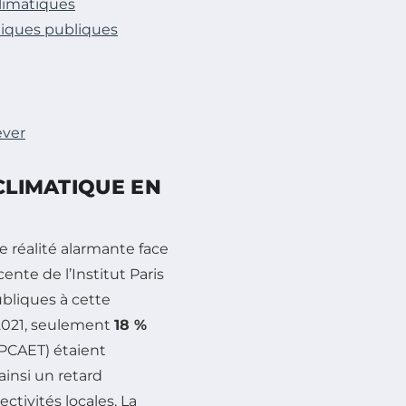
climatiques
itiques publiques
ever
CLIMATIQUE EN
e réalité alarmante face
ente de l’Institut Paris
ubliques à cette
2021, seulement
18 %
(PCAET) étaient
ainsi un retard
ctivités locales. La