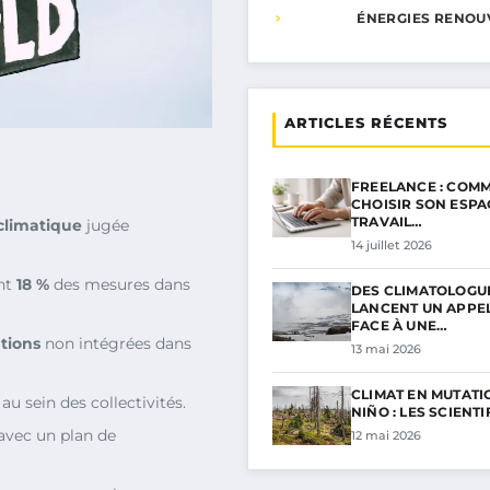
ÉNERGIES RENOU
ARTICLES RÉCENTS
FREELANCE : COMM
CHOISIR SON ESPA
TRAVAIL…
limatique
jugée
14 juillet 2026
nt
18 %
des mesures dans
DES CLIMATOLOGU
LANCENT UN APPE
FACE À UNE…
tions
non intégrées dans
13 mai 2026
CLIMAT EN MUTATIO
u sein des collectivités.
NIÑO : LES SCIENT
avec un plan de
12 mai 2026