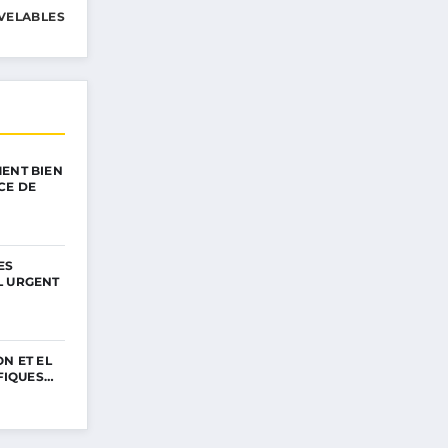
VELABLES
ENT BIEN
CE DE
ES
L URGENT
N ET EL
IFIQUES…