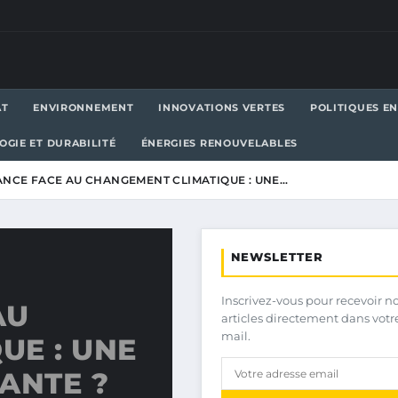
AT
ENVIRONNEMENT
INNOVATIONS VERTES
POLITIQUES E
OGIE ET DURABILITÉ
ÉNERGIES RENOUVELABLES
RANCE FACE AU CHANGEMENT CLIMATIQUE : UNE…
NEWSLETTER
Inscrivez-vous pour recevoir n
AU
articles directement dans votr
mail.
UE : UNE
ANTE ?