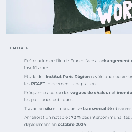
EN BREF
Préparation de l’Île-de-France face au
changement c
insuffisante.
Étude de l’
Institut Paris Région
révèle que seuleme
les
PCAET
concernent l’adaptation.
Fréquence accrue des
vagues de chaleur
et
inonda
les politiques publiques.
Travail en
silo
et manque de
transversalité
observés a
Amélioration notable :
72 %
des intercommunalités 
déploiement en
octobre 2024
.