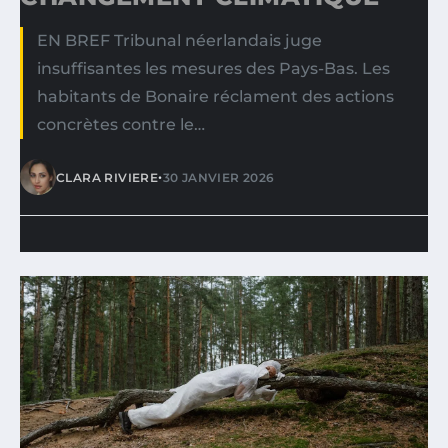
EN BREF Tribunal néerlandais juge
insuffisantes les mesures des Pays-Bas. Les
habitants de Bonaire réclament des actions
concrètes contre le…
•
CLARA RIVIERE
30 JANVIER 2026