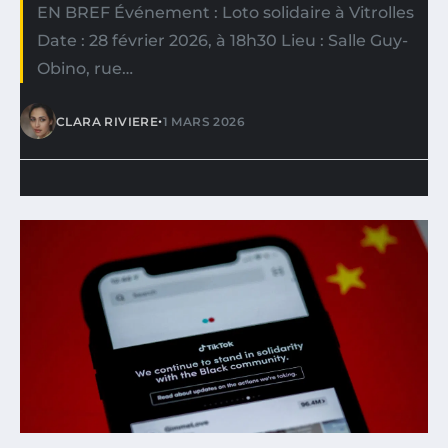
EN BREF Événement : Loto solidaire à Vitrolles
Date : 28 février 2026, à 18h30 Lieu : Salle Guy-
Obino, rue…
•
CLARA RIVIERE
1 MARS 2026