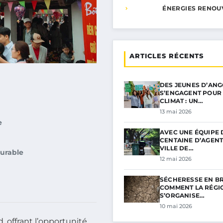
ÉNERGIES RENOU
ARTICLES RÉCENTS
DES JEUNES D’AN
S’ENGAGENT POUR 
CLIMAT : UN…
13 mai 2026
e
AVEC UNE ÉQUIPE 
CENTAINE D’AGENT
VILLE DE…
urable
12 mai 2026
SÉCHERESSE EN BR
COMMENT LA RÉGI
S’ORGANISE…
10 mai 2026
offrant l’opportunité