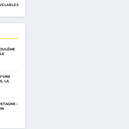
VELABLES
GOULÊME
LE
D’UNE
S, LA
ETAGNE :
ON