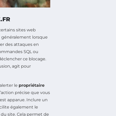
.FR
ertains sites web
t généralement lorsque
ger des attaques en
e commandes SQL ou
 déclencher ce blocage.
usion, agit pour
alerter le
propriétaire
 l’action précise que vous
est apparue. Inclure un
acilite également le
s du site. Cela permet de