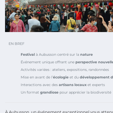
EN BREF
Festival
à Aubusson centré sur la
nature
Événement unique offrant une
perspective nouvell
Activités variées : ateliers, expositions, randonnées
Mise en avant de l’
écologie
et du
développement d
Interactions avec des
artisans locaux
et experts
Un format
grandiose
pour apprécier la biodiversité
À Aubusson, un événement exceptionnel vous attend, 