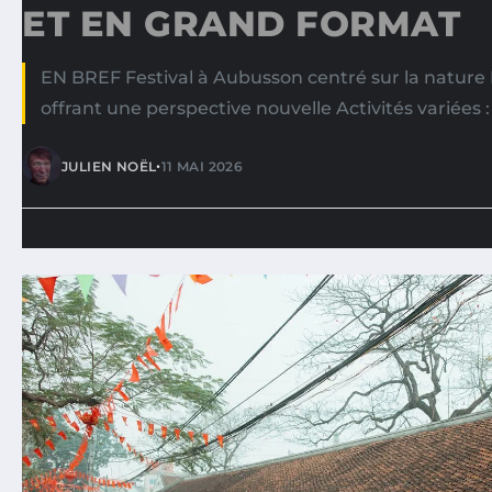
ET EN GRAND FORMAT
EN BREF Festival à Aubusson centré sur la natur
offrant une perspective nouvelle Activités variées : 
•
JULIEN NOËL
11 MAI 2026