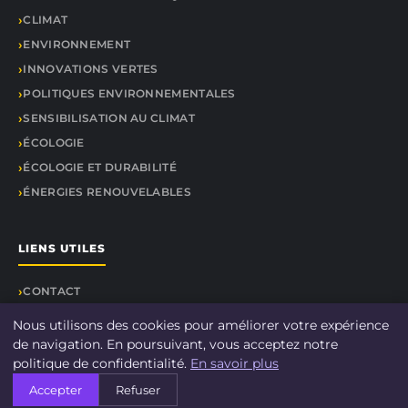
CLIMAT
ENVIRONNEMENT
INNOVATIONS VERTES
POLITIQUES ENVIRONNEMENTALES
SENSIBILISATION AU CLIMAT
ÉCOLOGIE
ÉCOLOGIE ET DURABILITÉ
ÉNERGIES RENOUVELABLES
LIENS UTILES
CONTACT
Nous utilisons des cookies pour améliorer votre expérience
de navigation. En poursuivant, vous acceptez notre
politique de confidentialité.
En savoir plus
© 2026 DOCU CLIMAT. Tous droits réservés.
Accepter
Refuser
À propos
Mentions légales
Confidentialité
Plan du site