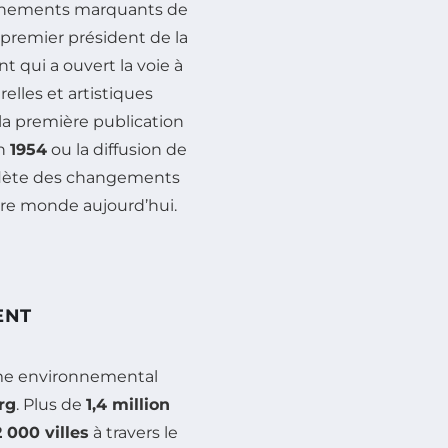
vénements marquants de
 premier président de la
t qui a ouvert la voie à
relles et artistiques
la première publication
n
1954
ou la diffusion de
flète des changements
otre monde aujourd’hui.
ENT
sme environnemental
rg
. Plus de
1,4 million
2 000 villes
à travers le