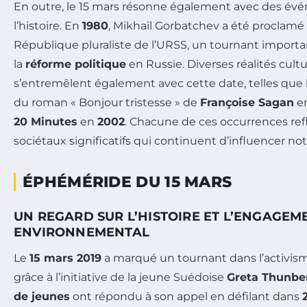
En outre, le 15 mars résonne également avec des é
l’histoire. En
1980
, Mikhaïl Gorbatchev a été proclamé
République pluraliste de l’URSS, un tournant importan
la
réforme politique
en Russie. Diverses réalités cultu
s’entremêlent également avec cette date, telles que 
du roman « Bonjour tristesse » de
Françoise Sagan
e
20 Minutes
en
2002
. Chacune de ces occurrences re
sociétaux significatifs qui continuent d’influencer n
ÉPHÉMÉRIDE DU 15 MARS
UN REGARD SUR L’HISTOIRE ET L’ENGAGEM
ENVIRONNEMENTAL
Le
15 mars 2019
a marqué un tournant dans l’activi
grâce à l’initiative de la jeune Suédoise
Greta Thunbe
de jeunes
ont répondu à son appel en défilant dans