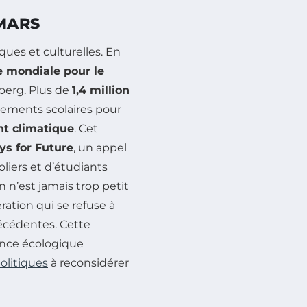
MARS
ques et culturelles. En
 mondiale pour le
berg. Plus de
1,4 million
sements scolaires pour
t climatique
. Cet
ys for Future
, un appel
oliers et d’étudiants
n n’est jamais trop petit
ration qui se refuse à
écédentes. Cette
ence écologique
olitiques
à reconsidérer