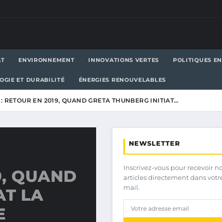
AT
ENVIRONNEMENT
INNOVATIONS VERTES
POLITIQUES E
OGIE ET DURABILITÉ
ÉNERGIES RENOUVELABLES
 : RETOUR EN 2019, QUAND GRETA THUNBERG INITIAT…
NEWSLETTER
Inscrivez-vous pour recevoir n
9, QUAND
articles directement dans votr
mail.
AT LA
E