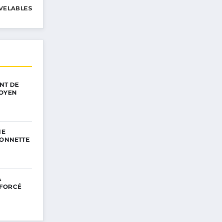
VELABLES
NT DE
TOYEN
NE
SONNETTE
A
NFORCÉ