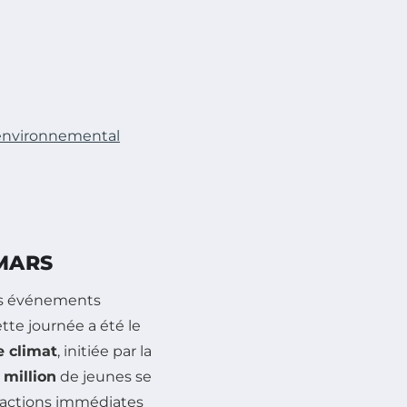
 environnemental
MARS
urs événements
tte journée a été le
e climat
, initiée par la
4 million
de jeunes se
 actions immédiates