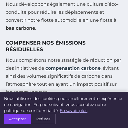
Nous développons également une culture d’éco-
conduite pour réduire les déplacements et
convertir notre flotte automobile en une flotte à
bas carbone
.
COMPENSER NOS ÉMISSIONS
RÉSIDUELLES
Nous complétons notre stratégie de réduction par
des initiatives de
compensation carbone
, évitant
ainsi des volumes significatifs de carbone dans
l’atmosphère tout en ayant un impact positif sur
les communautés.
Nous utilisons des cookies pour améliorer votre expérience
de navigation. En poursuivant, vous acceptez notre
LIMITER NOTRE IMPACT SUR LA
politique de confidentialité.
En savoir plus
NATURE
Accepter
Refuser