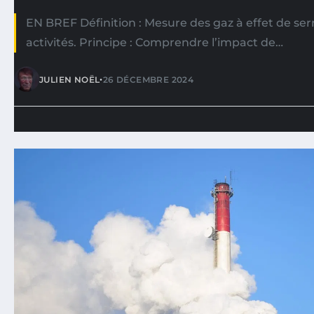
EN BREF Définition : Mesure des gaz à effet de se
activités. Principe : Comprendre l’impact de…
•
JULIEN NOËL
26 DÉCEMBRE 2024