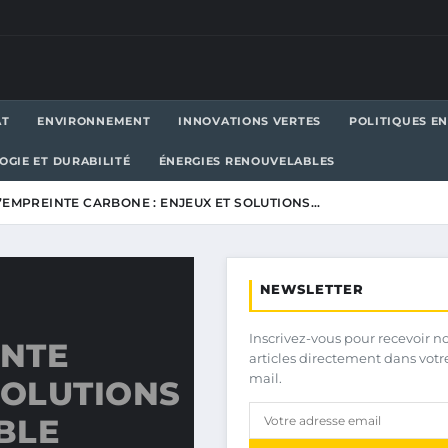
AT
ENVIRONNEMENT
INNOVATIONS VERTES
POLITIQUES E
OGIE ET DURABILITÉ
ÉNERGIES RENOUVELABLES
EMPREINTE CARBONE : ENJEUX ET SOLUTIONS…
NEWSLETTER
Inscrivez-vous pour recevoir n
INTE
articles directement dans votr
mail.
SOLUTIONS
BLE