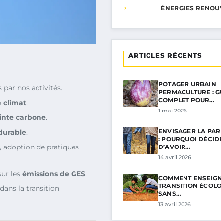
ÉNERGIES RENOU
ARTICLES RÉCENTS
POTAGER URBAIN
par nos activités.
PERMACULTURE : G
COMPLET POUR…
e
climat
.
1 mai 2026
inte carbone
.
ENVISAGER LA PAR
durable
.
: POURQUOI DÉCID
, adoption de pratiques
D’AVOIR…
14 avril 2026
sur les
émissions de GES
.
COMMENT ENSEIGN
TRANSITION ÉCOL
dans la transition
SANS…
13 avril 2026