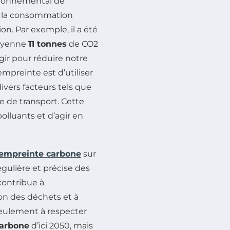
vironnemental de
de la consommation
n. Par exemple, il a été
moyenne
11 tonnes
de CO2
ir pour réduire notre
mpreinte est d’utiliser
vers facteurs tels que
e de transport. Cette
polluants et d’agir en
empreinte carbone
sur
gulière et précise des
contribue à
ion des déchets et à
seulement à respecter
carbone
d’ici 2050, mais