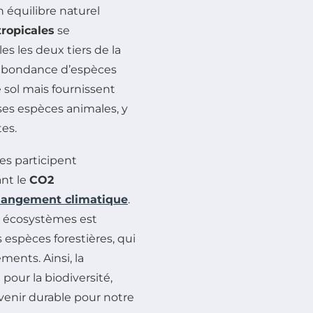
n équilibre naturel
tropicales
se
es les deux tiers de la
 abondance d’espèces
 sol mais fournissent
es espèces animales, y
es.
les participent
ant le
CO2
hangement climatique
.
s écosystèmes est
 espèces forestières, qui
ents. Ainsi, la
our la biodiversité,
venir durable pour notre