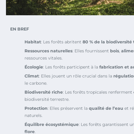
EN BREF
Habitat
: Les forêts abritent
80 % de la biodiversité 
Ressources naturelles
: Elles fournissent
bois
,
alime
ressources vitales.
Écologie
: Les forêts participent à la
fabrication et 
Climat
: Elles jouent un rôle crucial dans la
régulatio
le carbone.
Biodiversité riche
: Les forêts tropicales renferment
biodiversité terrestre.
Protection
: Elles préservent la
qualité de l’eau
et ré
naturels.
Équilibre écosystémique
: Les forêts garantissent 
flore
.