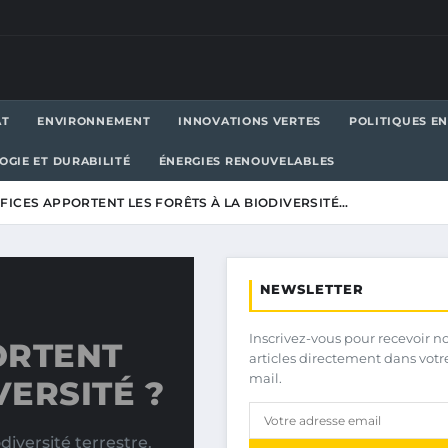
AT
ENVIRONNEMENT
INNOVATIONS VERTES
POLITIQUES E
OGIE ET DURABILITÉ
ÉNERGIES RENOUVELABLES
FICES APPORTENT LES FORÊTS À LA BIODIVERSITÉ…
NEWSLETTER
Inscrivez-vous pour recevoir n
ORTENT
articles directement dans votr
mail.
VERSITÉ ?
diversité terrestre.