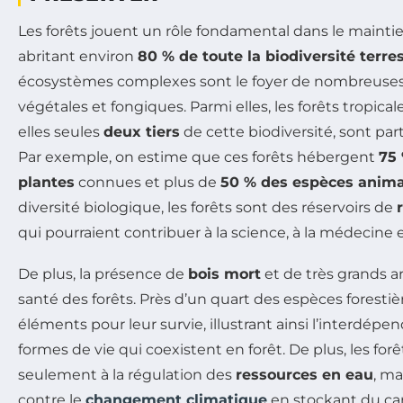
Les forêts jouent un rôle fondamental dans le mainti
abritant environ
80 % de toute la biodiversité terre
écosystèmes complexes sont le foyer de nombreuses
végétales et fongiques. Parmi elles, les forêts tropica
elles seules
deux tiers
de cette biodiversité, sont par
Par exemple, on estime que ces forêts hébergent
75
plantes
connues et plus de
50 % des espèces anima
diversité biologique, les forêts sont des réservoirs de
qui pourraient contribuer à la science, à la médecine et
De plus, la présence de
bois mort
et de très grands ar
santé des forêts. Près d’un quart des espèces forest
éléments pour leur survie, illustrant ainsi l’interdépe
formes de vie qui coexistent en forêt. De plus, les for
seulement à la régulation des
ressources en eau
, ma
contre le
changement climatique
en stockant du car