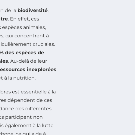
en de la
biodiversité
,
stre
. En effet, ces
 espèces animales,
les, qui concentrent à
ticulièrement cruciales.
 % des espèces de
les
. Au-delà de leur
ressources inexplorées
 à la nutrition.
bres est essentielle à la
ières dépendent de ces
ndance des différentes
êts participent non
is également à la lutte
bone, ce qui aide à