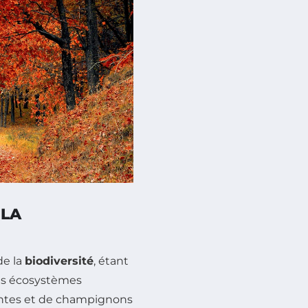
 LA
de la
biodiversité
, étant
es écosystèmes
antes et de champignons