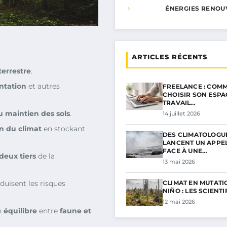
ÉNERGIES RENOU
ARTICLES RÉCENTS
terrestre
.
ntation
et autres
FREELANCE : COMM
CHOISIR SON ESPA
TRAVAIL…
au maintien des sols
.
14 juillet 2026
n du climat
en stockant
DES CLIMATOLOGU
LANCENT UN APPE
FACE À UNE…
deux tiers
de la
13 mai 2026
duisent les risques
CLIMAT EN MUTATIO
NIÑO : LES SCIENT
12 mai 2026
un
équilibre
entre
faune et