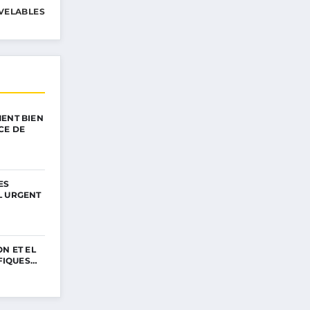
VELABLES
ENT BIEN
CE DE
ES
L URGENT
N ET EL
IFIQUES…