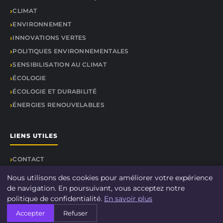
CLIMAT
ENVIRONNEMENT
INNOVATIONS VERTES
POLITIQUES ENVIRONNEMENTALES
SENSIBILISATION AU CLIMAT
ÉCOLOGIE
ÉCOLOGIE ET DURABILITÉ
ÉNERGIES RENOUVELABLES
LIENS UTILES
CONTACT
Nous utilisons des cookies pour améliorer votre expérience
de navigation. En poursuivant, vous acceptez notre
politique de confidentialité.
En savoir plus
© 2026 DOCU CLIMAT. Tous droits réservés.
Accepter
Refuser
À propos
Mentions légales
Confidentialité
Plan du site