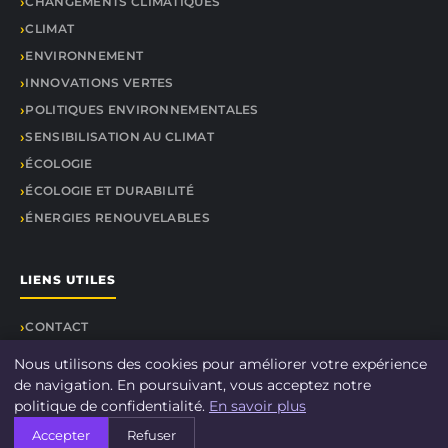
CHANGEMENTS CLIMATIQUES
CLIMAT
ENVIRONNEMENT
INNOVATIONS VERTES
POLITIQUES ENVIRONNEMENTALES
SENSIBILISATION AU CLIMAT
ÉCOLOGIE
ÉCOLOGIE ET DURABILITÉ
ÉNERGIES RENOUVELABLES
LIENS UTILES
CONTACT
Nous utilisons des cookies pour améliorer votre expérience
de navigation. En poursuivant, vous acceptez notre
politique de confidentialité.
En savoir plus
© 2026 DOCU CLIMAT. Tous droits réservés.
Accepter
Refuser
À propos
Mentions légales
Confidentialité
Plan du site