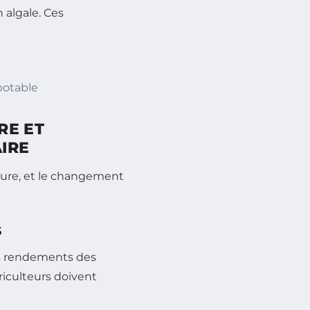
n algale. Ces
potable
RE ET
IRE
lture, et le changement
S
es rendements des
riculteurs doivent