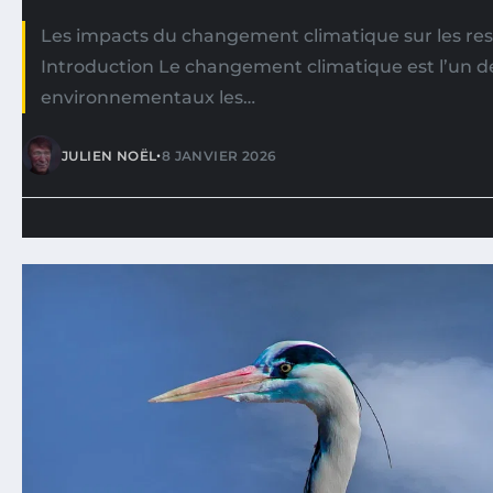
Les impacts du changement climatique sur les re
Introduction Le changement climatique est l’un de
environnementaux les…
•
JULIEN NOËL
8 JANVIER 2026