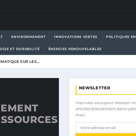
AT
ENVIRONNEMENT
INNOVATIONS VERTES
POLITIQUES E
OGIE ET DURABILITÉ
ÉNERGIES RENOUVELABLES
IMATIQUE SUR LES…
NEWSLETTER
Inscrivez-vous pour recevoir n
GEMENT
articles directement dans votr
mail.
ESSOURCES