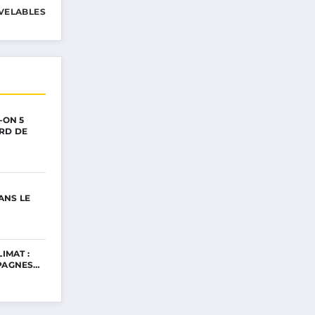
VELABLES
-ON 5
RD DE
ANS LE
IMAT :
MPAGNES…