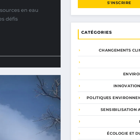
S'INSCRIRE
ssources en eau
s défis
CATÉGORIES
CHANGEMENTS CLI
ENVIR
INNOVATION
POLITIQUES ENVIRONNE
SENSIBILISATION 
ÉCOLOGIE ET D