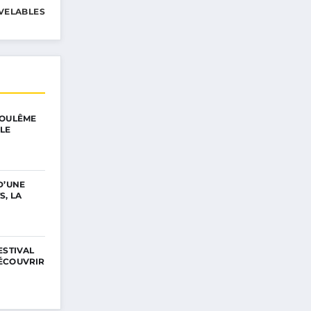
VELABLES
GOULÊME
LE
D’UNE
S, LA
ESTIVAL
ÉCOUVRIR