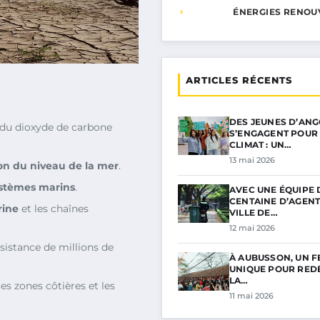
ÉNERGIES RENOU
ARTICLES RÉCENTS
DES JEUNES D’AN
du dioxyde de carbone
S’ENGAGENT POUR 
CLIMAT : UN…
13 mai 2026
on du niveau de la mer
.
stèmes marins
.
AVEC UNE ÉQUIPE 
CENTAINE D’AGENT
rine
et les chaînes
VILLE DE…
12 mai 2026
istance de millions de
À AUBUSSON, UN F
UNIQUE POUR RED
LA…
s zones côtières et les
11 mai 2026