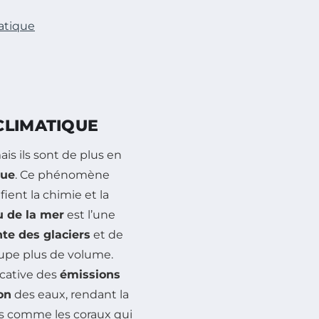
atique
CLIMATIQUE
is ils sont de plus en
que
. Ce phénomène
ent la chimie et la
u de la mer
est l’une
nte des glaciers
et de
cupe plus de volume.
icative des
émissions
ion
des eaux, rendant la
ces comme les coraux qui