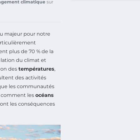
ngement climatique
sur
u majeur pour notre
rticulièrement
nt plus de 70 % de la
ulation du climat et
tion des
températures
,
ltent des activités
 que les communautés
dre comment les
océans
sont les conséquences