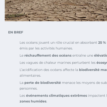
EN BREF
Les océans jouent un rôle crucial en absorbant
25 %
émis par les activités humaines.
Le
réchauffement des océans
entraîne une
élévati
Les vagues de chaleur marines perturbent les
écosy
L’acidification des océans affecte la
biodiversité ma
alimentaires.
La
perte de biodiversité
menace les moyens de subs
personnes.
Les
événements climatiques extrêmes
impactent le
zones humides
.