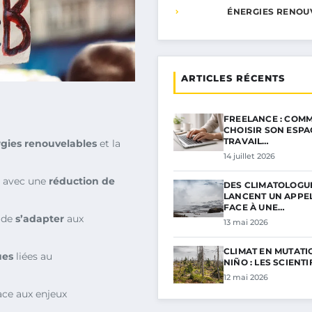
ÉNERGIES RENOU
ARTICLES RÉCENTS
FREELANCE : COMM
CHOISIR SON ESPA
TRAVAIL…
gies renouvelables
et la
14 juillet 2026
avec une
réduction de
DES CLIMATOLOGU
LANCENT UN APPE
FACE À UNE…
s de
s’adapter
aux
13 mai 2026
CLIMAT EN MUTATIO
ues
liées au
NIÑO : LES SCIENT
12 mai 2026
ace aux enjeux