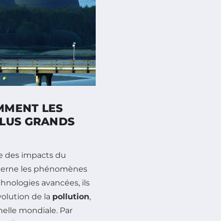
OMMENT LES
PLUS GRANDS
nce des impacts du
cerne les phénomènes
hnologies avancées, ils
volution de la
pollution
,
helle mondiale. Par