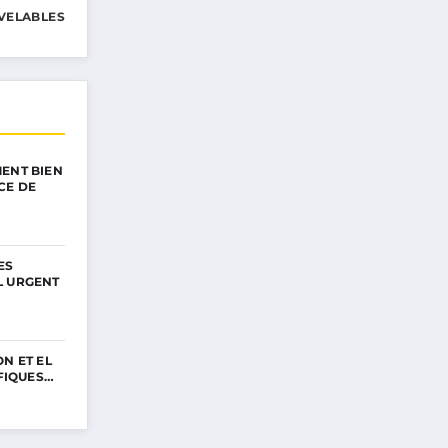
VELABLES
ENT BIEN
CE DE
ES
L URGENT
N ET EL
IFIQUES…