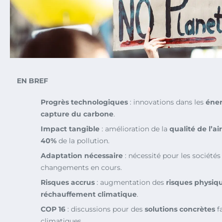
EN BREF
Progrès technologiques
: innovations dans les
éner
capture du carbone
.
Impact tangible
: amélioration de la
qualité de l’air
40%
de la pollution.
Adaptation nécessaire
: nécessité pour les société
changements en cours.
Risques accrus
: augmentation des
risques physiq
réchauffement climatique
.
COP 16
: discussions pour des
solutions concrètes
f
climatiques.