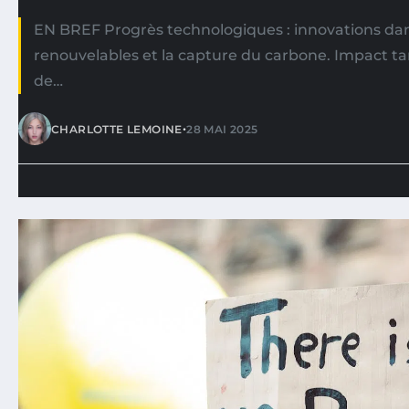
EN BREF Progrès technologiques : innovations dan
renouvelables et la capture du carbone. Impact tan
de…
•
CHARLOTTE LEMOINE
28 MAI 2025