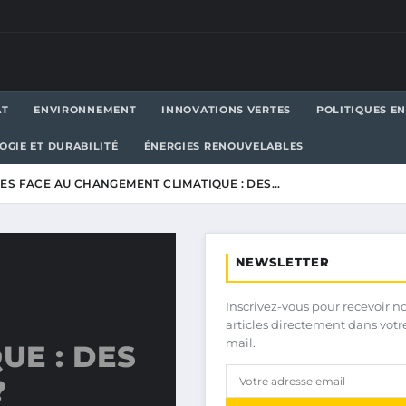
AT
ENVIRONNEMENT
INNOVATIONS VERTES
POLITIQUES E
OGIE ET DURABILITÉ
ÉNERGIES RENOUVELABLES
ES FACE AU CHANGEMENT CLIMATIQUE : DES…
NEWSLETTER
Inscrivez-vous pour recevoir n
articles directement dans votr
mail.
UE : DES
?