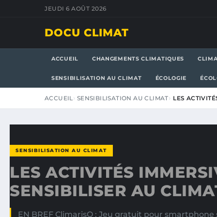
JEUDI 6 AOÛT 2026
DOCU CLIMAT
ACCUEIL
CHANGEMENTS CLIMATIQUES
CLIM
SENSIBILISATION AU CLIMAT
ÉCOLOGIE
ÉCOL
ACCUEIL
SENSIBILISATION AU CLIMAT
LES ACTIVIT
SENSIBILISATION AU CLIMAT
LES ACTIVITÉS IMMERS
SENSIBILISER AU CLIMA
EN BREF ClimarisQ : Jeu gratuit pour smartphone 