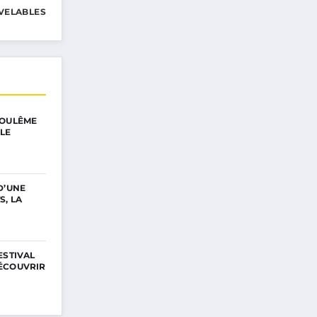
VELABLES
GOULÊME
LE
D’UNE
S, LA
ESTIVAL
ÉCOUVRIR