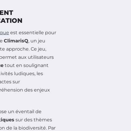
MENT
CATION
ique
est essentielle pour
ue
ClimarisQ
, un jeu
tte approche. Ce jeu,
permet aux utilisateurs
ue
tout en soulignant
tivités ludiques, les
actes sur
préhension des enjeux
se un éventail de
tiques
sur des thèmes
n de la biodiversité. Par