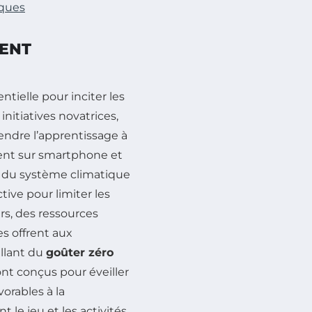
iques
MENT
ntielle pour inciter les
initiatives novatrices,
endre l’apprentissage à
ement sur smartphone et
é du système climatique
tive pour limiter les
eurs, des ressources
es offrent aux
llant du
goûter zéro
sont conçus pour éveiller
vorables à la
 le jeu et les activités