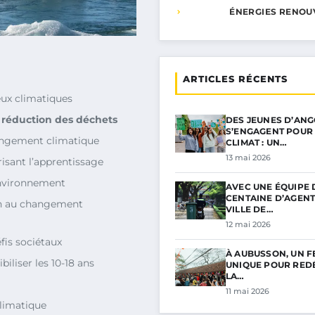
ÉNERGIES RENOU
ARTICLES RÉCENTS
eux climatiques
a
réduction des déchets
DES JEUNES D’AN
S’ENGAGENT POUR 
angement climatique
CLIMAT : UN…
13 mai 2026
orisant l’apprentissage
’environnement
AVEC UNE ÉQUIPE 
CENTAINE D’AGENT
on au changement
VILLE DE…
12 mai 2026
fis sociétaux
À AUBUSSON, UN F
iliser les 10-18 ans
UNIQUE POUR RED
LA…
11 mai 2026
climatique