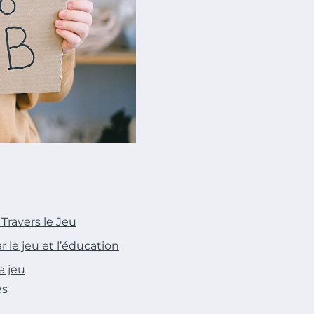
Travers le Jeu
 le jeu et l’éducation
e jeu
es