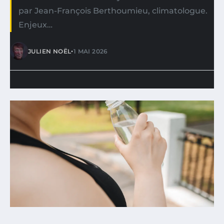
par Jean-François Berthoumieu, climatologue.
Enjeux…
•
JULIEN NOËL
1 MAI 2026