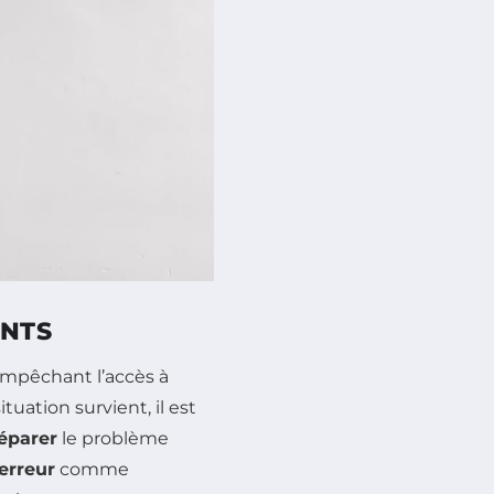
ENTS
empêchant l’accès à
tuation survient, il est
éparer
le problème
erreur
comme