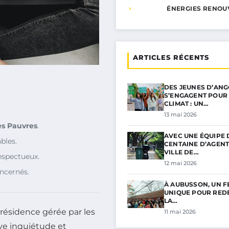
ÉNERGIES RENOU
ARTICLES RÉCENTS
DES JEUNES D’AN
S’ENGAGENT POUR 
CLIMAT : UN…
13 mai 2026
es Pauvres
.
AVEC UNE ÉQUIPE 
bles.
CENTAINE D’AGENT
VILLE DE…
espectueux.
12 mai 2026
ncernés.
À AUBUSSON, UN F
UNIQUE POUR RED
LA…
 résidence gérée par les
11 mai 2026
ve inquiétude et