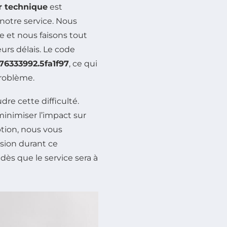
r technique
est
notre service. Nous
e et nous faisons tout
eurs délais. Le code
776333992.5fa1f97
, ce qui
problème.
re cette difficulté.
minimiser l’impact sur
uption, nous vous
sion durant ce
ès que le service sera à