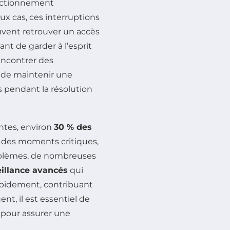
onctionnement
x cas, ces interruptions
euvent retrouver un accès
nt de garder à l’esprit
encontrer des
é de maintenir une
s pendant la résolution
entes, environ
30 % des
 des moments critiques,
roblèmes, de nombreuses
illance avancés
qui
rapidement, contribuant
ent, il est essentiel de
e pour assurer une