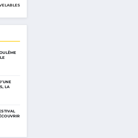
VELABLES
GOULÊME
LE
D’UNE
S, LA
ESTIVAL
ÉCOUVRIR