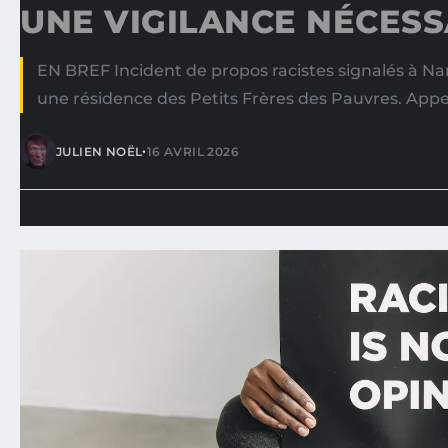
UNE VIGILANCE NÉCESS
EN BREF Incident de propos racistes signalés à Na
une résidence des Petits Frères des Pauvres. Appe
•
JULIEN NOËL
16 AVRIL 2026