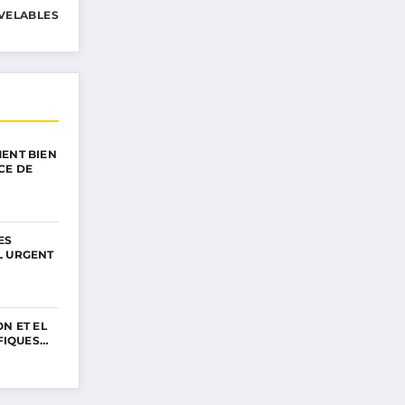
VELABLES
ENT BIEN
CE DE
ES
L URGENT
N ET EL
IFIQUES…