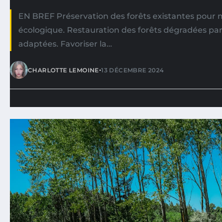
EN BREF Préservation des forêts existantes pour ma
écologique. Restauration des forêts dégradées p
adaptées. Favoriser la…
•
CHARLOTTE LEMOINE
13 DÉCEMBRE 2024