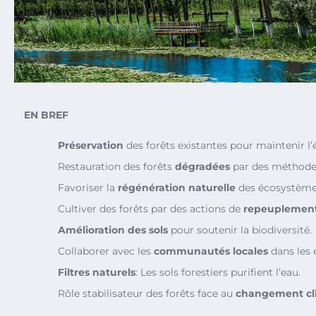
EN BREF
Préservation
des forêts existantes pour maintenir l’
Restauration des forêts
dégradées
par des méthode
Favoriser la
régénération naturelle
des écosystème
Cultiver des forêts par des actions de
repeuplemen
Amélioration des sols
pour soutenir la biodiversité.
Collaborer avec les
communautés locales
dans les e
Filtres naturels
: Les sols forestiers purifient l’eau.
Rôle stabilisateur des forêts face au
changement cl