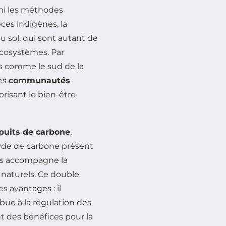
rmi les méthodes
ces indigènes, la
du sol, qui sont autant de
écosystèmes. Par
ns comme le sud de la
les
communautés
orisant le bien-être
puits de carbone
,
xyde de carbone présent
es accompagne la
 naturels. Ce double
s avantages : il
ibue à la régulation des
t des bénéfices pour la