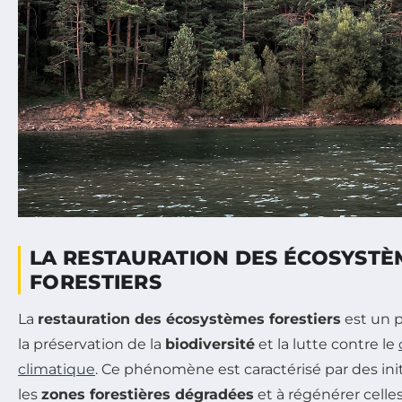
LA RESTAURATION DES ÉCOSYSTÈ
FORESTIERS
La
restauration des écosystèmes forestiers
est un p
la préservation de la
biodiversité
et la lutte contre le
climatique
. Ce phénomène est caractérisé par des init
les
zones forestières dégradées
et à régénérer celles