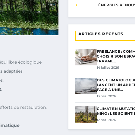
ÉNERGIES RENOU
ARTICLES RÉCENTS
FREELANCE : COMM
CHOISIR SON ESPA
TRAVAIL…
équilibre écologique.
14 juillet 2026
s adaptées.
s.
DES CLIMATOLOGU
LANCENT UN APPE
t
.
FACE À UNE…
13 mai 2026
fforts de restauration.
CLIMAT EN MUTATIO
NIÑO : LES SCIENT
12 mai 2026
imatique
.