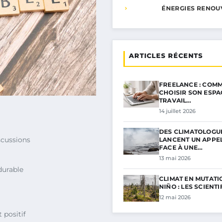
ÉNERGIES RENOU
ARTICLES RÉCENTS
FREELANCE : COMM
CHOISIR SON ESPA
TRAVAIL…
14 juillet 2026
DES CLIMATOLOGU
scussions
LANCENT UN APPE
FACE À UNE…
13 mai 2026
durable
CLIMAT EN MUTATIO
NIÑO : LES SCIENT
12 mai 2026
 positif