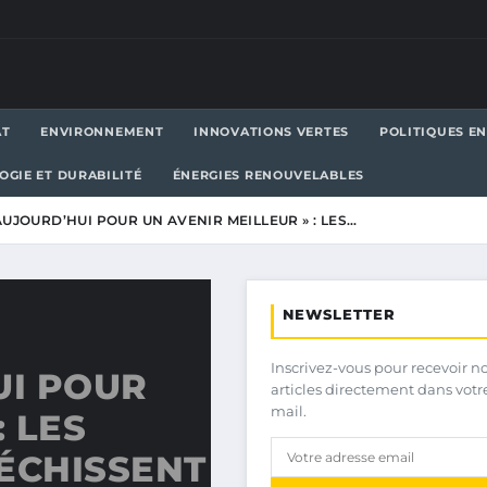
AT
ENVIRONNEMENT
INNOVATIONS VERTES
POLITIQUES E
OGIE ET DURABILITÉ
ÉNERGIES RENOUVELABLES
AUJOURD’HUI POUR UN AVENIR MEILLEUR » : LES…
NEWSLETTER
Inscrivez-vous pour recevoir n
UI POUR
articles directement dans votr
mail.
: LES
ÉCHISSENT