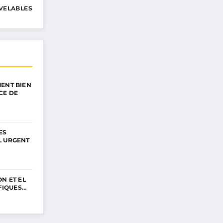
VELABLES
ENT BIEN
CE DE
ES
L URGENT
N ET EL
IFIQUES…