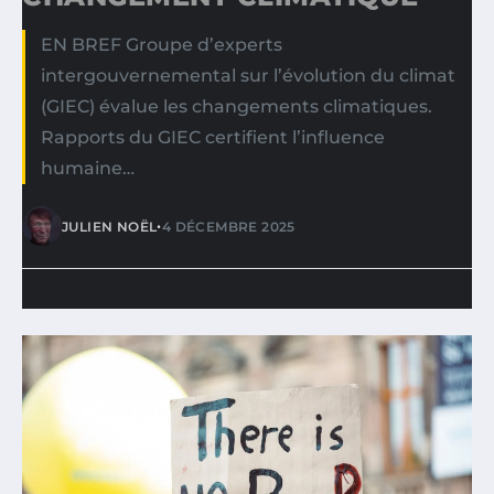
EN BREF Groupe d’experts
intergouvernemental sur l’évolution du climat
(GIEC) évalue les changements climatiques.
Rapports du GIEC certifient l’influence
humaine…
•
JULIEN NOËL
4 DÉCEMBRE 2025