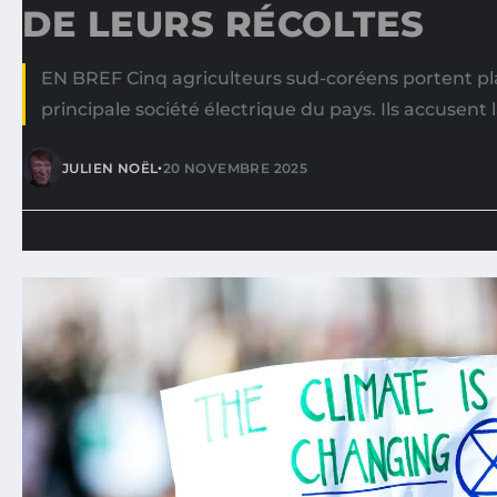
DE LEURS RÉCOLTES
EN BREF Cinq agriculteurs sud-coréens portent pl
principale société électrique du pays. Ils accusen
•
JULIEN NOËL
20 NOVEMBRE 2025