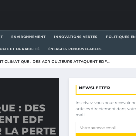
AT
ENVIRONNEMENT
INNOVATIONS VERTES
POLITIQUES E
OGIE ET DURABILITÉ
ÉNERGIES RENOUVELABLES
 CLIMATIQUE : DES AGRICULTEURS ATTAQUENT EDF…
NEWSLETTER
Inscrivez-vous pour recevoir n
UE : DES
articles directement dans votr
mail.
ENT EDF
 LA PERTE