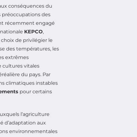
e aux conséquences du
s préoccupations des
x ont récemment engagé
 nationale
KEPCO
,
choix de privilégier le
se des températures, les
es extrêmes
 cultures vitales
éréalière du pays. Par
ons climatiques instables
dements
pour certains
uxquels l’agriculture
é d’adaptation aux
ations environnementales