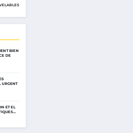
VELABLES
ENT BIEN
CE DE
ES
L URGENT
N ET EL
IFIQUES…