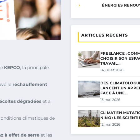
ÉNERGIES RENOU
ARTICLES RÉCENTS
FREELANCE : COMM
CHOISIR SON ESPA
TRAVAIL…
re
KEPCO
, la principale
14 juillet 2026
DES CLIMATOLOGU
avé le
réchauffement
LANCENT UN APPE
FACE À UNE…
13 mai 2026
écoltes dégradées
et à
CLIMAT EN MUTATIO
conditions climatiques de
NIÑO : LES SCIENT
12 mai 2026
z à effet de serre
et les