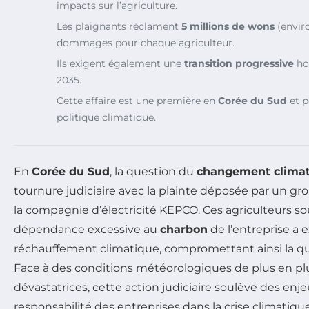
impacts sur l’agriculture.
Les plaignants réclament
5 millions de wons
(envir
dommages pour chaque agriculteur.
Ils exigent également une
transition progressive
hor
2035.
Cette affaire est une première en
Corée du Sud
et p
politique climatique.
En
Corée du Sud
, la question du
changement clima
tournure judiciaire avec la plainte déposée par un g
la compagnie d’électricité KEPCO. Ces agriculteurs s
dépendance excessive au
charbon
de l’entreprise a 
réchauffement climatique, compromettant ainsi la qu
Face à des conditions météorologiques de plus en plu
dévastatrices, cette action judiciaire soulève des enj
responsabilité des entreprises dans la crise climatiqu