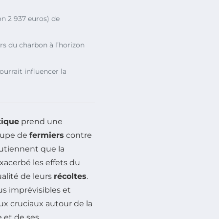
on 2 937 euros) de
s du charbon à l’horizon
ourrait influencer la
tique
prend une
roupe de
fermiers
contre
outiennent que la
exacerbé les effets du
alité de leurs
récoltes
.
s imprévisibles et
eux cruciaux autour de la
e et de ses