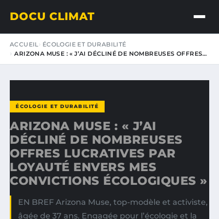
DOCU CLIMAT
ACCUEIL
ÉCOLOGIE ET DURABILITÉ
ARIZONA MUSE : « J’AI DÉCLINÉ DE NOMBREUSES OFFRES…
ÉCOLOGIE ET DURABILITÉ
ARIZONA MUSE : « J’AI
DÉCLINÉ DE NOMBREUSES
OFFRES LUCRATIVES PAR
LOYAUTÉ ENVERS MES
CONVICTIONS ÉCOLOGIQUES »
EN BREF Arizona Muse, top-modèle et activiste,
âgée de 37 ans. Engagée pour l’écologie et la