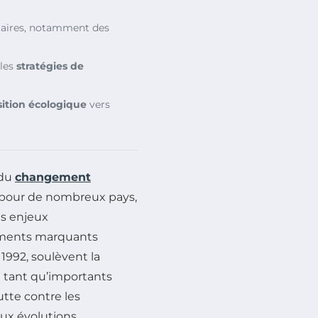
itaires, notamment des
lles
stratégies de
sition écologique
vers
 du
changement
 pour de nombreux pays,
es enjeux
ements marquants
1992, soulèvent la
n tant qu’importants
utte contre les
ux évolutions