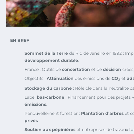
EN BREF
Sommet de la Terre
de Rio de Janeiro en 1992 : Imp
développement durable
.
France : Outils de
concertation
et de
décision
créés
Objectifs :
Atténuation
des émissions de
CO
et
ad
2
Stockage du carbone
: Rôle clé dans la neutralité c
Label
bas-carbone
: Financement pour des projets 
émissions
.
Renouvellement forestier :
Plantation d’arbres
et s
privés
.
Soutien aux pépinières
et entreprises de travaux fo