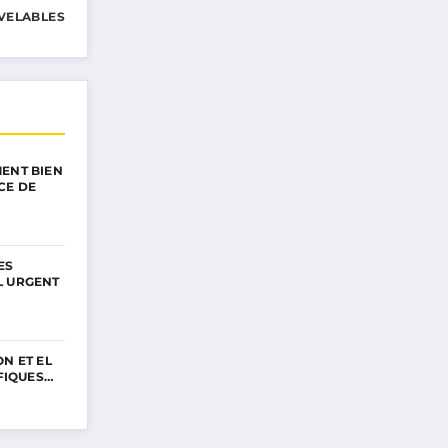
VELABLES
ENT BIEN
CE DE
ES
L URGENT
N ET EL
IFIQUES…