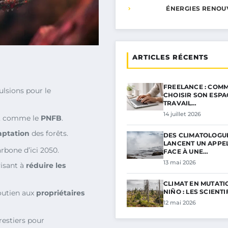
ÉNERGIES RENOU
ARTICLES RÉCENTS
FREELANCE : COMM
ulsions pour le
CHOISIR SON ESPA
TRAVAIL…
14 juillet 2026
, comme le
PNFB
.
aptation
des forêts.
DES CLIMATOLOGU
LANCENT UN APPE
arbone d’ici 2050.
FACE À UNE…
13 mai 2026
visant à
réduire les
CLIMAT EN MUTATIO
NIÑO : LES SCIENT
outien aux
propriétaires
12 mai 2026
restiers pour