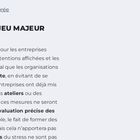
grée
NJEU MAJEUR
our les entreprises
tentions affichées et les
ial que les organisations
te
, en évitant de se
ntreprises ont déjà mis
es
ateliers
ou des
t, ces mesures ne seront
valuation précise des
e, le fait de former des
ais cela n’apportera pas
s
du stress ne sont pas