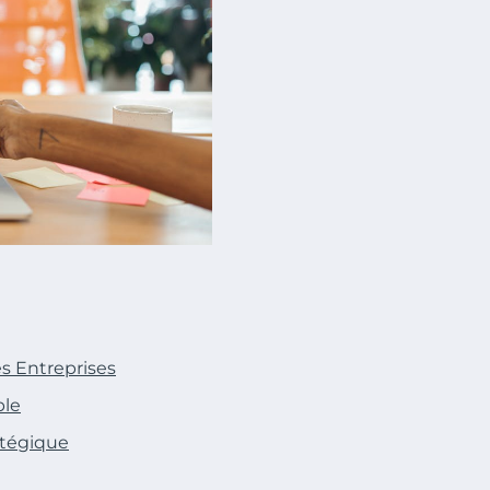
es Entreprises
ble
ratégique