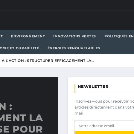
AT
ENVIRONNEMENT
INNOVATIONS VERTES
POLITIQUES E
OGIE ET DURABILITÉ
ÉNERGIES RENOUVELABLES
 À L’ACTION : STRUCTURER EFFICACEMENT LA…
NEWSLETTER
Inscrivez-vous pour recevoir n
N :
articles directement dans votr
mail.
MENT LA
SE POUR