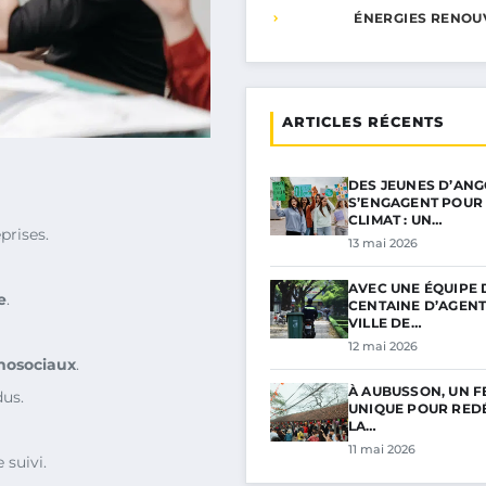
ÉNERGIES RENOU
ARTICLES RÉCENTS
DES JEUNES D’AN
S’ENGAGENT POUR 
CLIMAT : UN…
prises.
13 mai 2026
AVEC UNE ÉQUIPE 
e
.
CENTAINE D’AGENT
VILLE DE…
12 mai 2026
hosociaux
.
À AUBUSSON, UN F
dus.
UNIQUE POUR RED
LA…
11 mai 2026
 suivi.