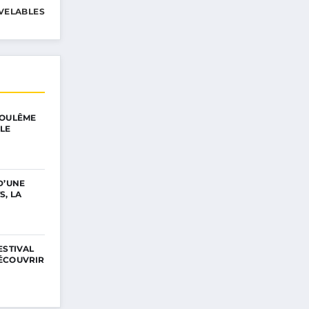
VELABLES
GOULÊME
LE
D’UNE
S, LA
ESTIVAL
ÉCOUVRIR