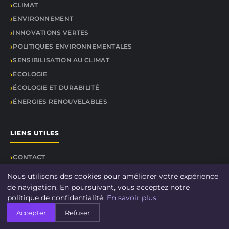
CLIMAT
ENVIRONNEMENT
INNOVATIONS VERTES
POLITIQUES ENVIRONNEMENTALES
SENSIBILISATION AU CLIMAT
ÉCOLOGIE
ÉCOLOGIE ET DURABILITÉ
ÉNERGIES RENOUVELABLES
LIENS UTILES
CONTACT
Nous utilisons des cookies pour améliorer votre expérience
de navigation. En poursuivant, vous acceptez notre
politique de confidentialité.
En savoir plus
© 2026 DOCU CLIMAT. Tous droits réservés.
Accepter
Refuser
À propos
Mentions légales
Confidentialité
Plan du site