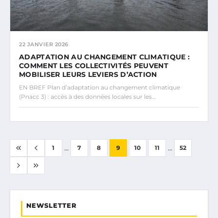
22 JANVIER 2026
ADAPTATION AU CHANGEMENT CLIMATIQUE :
COMMENT LES COLLECTIVITÉS PEUVENT
MOBILISER LEURS LEVIERS D’ACTION
EN BREF Plan d’adaptation au changement climatique
(Pnacc 3) : accès à des données locales sur les…
...
...
1
7
8
9
10
11
52
NEWSLETTER