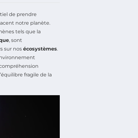
tiel de prendre
cent notre planète.
mènes tels que la
ique
, sont
s sur nos
écosystèmes
.
 environnement
e compréhension
quilibre fragile de la