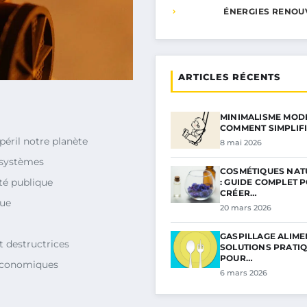
ÉNERGIES RENOU
ARTICLES RÉCENTS
MINIMALISME MODE 
COMMENT SIMPLIF
péril notre planète
8 mai 2026
osystèmes
COSMÉTIQUES NAT
nté publique
: GUIDE COMPLET 
CRÉER…
que
20 mars 2026
GASPILLAGE ALIMEN
t destructrices
SOLUTIONS PRATI
POUR…
 économiques
6 mars 2026