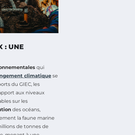
 : UNE
onnementales
qui
ngement climatique
se
orts du GIEC, les
apport aux niveaux
bles sur les
ution
des océans,
lement la faune marine
illions de tonnes de
ée, menant à une