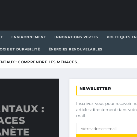
AT
ENVIRONNEMENT
INNOVATIONS VERTES
POLITIQUES E
OGIE ET DURABILITÉ
ÉNERGIES RENOUVELABLES
NTAUX : COMPRENDRE LES MENACES…
NEWSLETTER
Inscrivez-vous pour recevoir n
NTAUX :
articles directement dans votr
mail.
ACES
ANÈTE