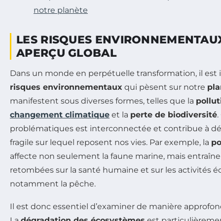
notre planète
LES RISQUES ENVIRONNEMENTAUX
APERÇU GLOBAL
Dans un monde en perpétuelle transformation, il est im
risques environnementaux
qui pèsent sur notre
pla
manifestent sous diverses formes, telles que la
pollut
changement climatique
et la
perte de biodiversité
problématiques est interconnectée et contribue à dést
fragile sur lequel reposent nos vies. Par exemple, la
po
affecte non seulement la faune marine, mais entraîn
retombées sur la santé humaine et sur les activités 
notamment la pêche.
Il est donc essentiel d’examiner de manière approfon
La
dégradation des écosystèmes
est particulièreme