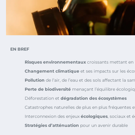
EN BREF
Risques environnementaux
croissants mettant en 
Changement climatique
et ses impacts sur les éc
Pollution
de l’air, de l’eau et des sols affectant la sa
Perte de biodiversité
menaçant l’équilibre écologi
Déforestation et
dégradation des écosystèmes
Catastrophes naturelles de plus en plus fréquentes e
Interconnexion des enjeux
écologiques
, sociaux et
Stratégies d’atténuation
pour un avenir durable