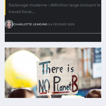
Esclavage moderne : définition large incluant le
travail forcé,…
•
CHARLOTTE LEMOINE
24 FÉVRIER 2025