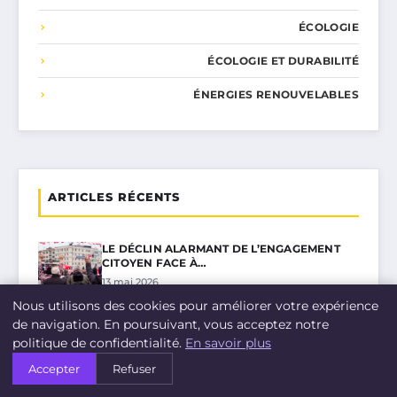
ÉCOLOGIE
ÉCOLOGIE ET DURABILITÉ
ÉNERGIES RENOUVELABLES
ARTICLES RÉCENTS
LE DÉCLIN ALARMANT DE L’ENGAGEMENT
CITOYEN FACE À…
13 mai 2026
Nous utilisons des cookies pour améliorer votre expérience
ÉNERGIE : CHRISTINE LAGARDE TIRE LA
de navigation. En poursuivant, vous acceptez notre
SONNETTE D’ALARME…
politique de confidentialité.
En savoir plus
12 mai 2026
Accepter
Refuser
« LA RIGUEUR DE LA RECHERCHE A