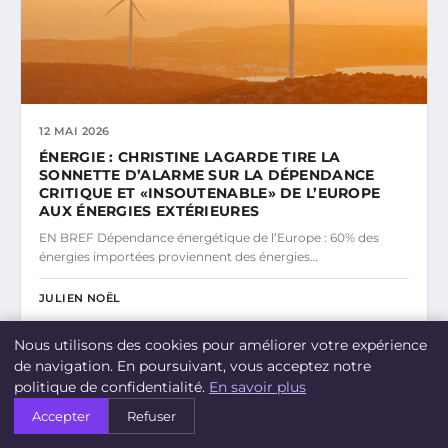
12 MAI 2026
ÉNERGIE : CHRISTINE LAGARDE TIRE LA
SONNETTE D’ALARME SUR LA DÉPENDANCE
CRITIQUE ET «INSOUTENABLE» DE L’EUROPE
AUX ÉNERGIES EXTÉRIEURES
EN BREF Dépendance énergétique de l’Europe : 60% des
énergies importées proviennent des énergies…
JULIEN NOËL
Nous utilisons des cookies pour améliorer votre expérience
de navigation. En poursuivant, vous acceptez notre
POLITIQUES ENVIRONNEMENTALES
politique de confidentialité.
En savoir plus
Accepter
Refuser