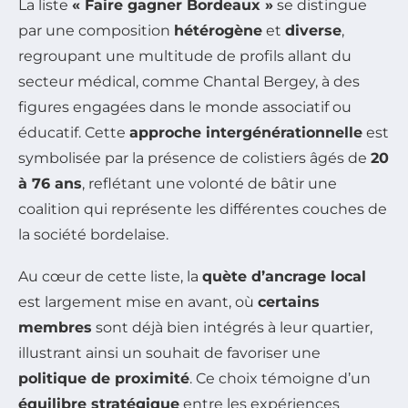
La liste
« Faire gagner Bordeaux »
se distingue
par une composition
hétérogène
et
diverse
,
regroupant une multitude de profils allant du
secteur médical, comme Chantal Bergey, à des
figures engagées dans le monde associatif ou
éducatif. Cette
approche intergénérationnelle
est
symbolisée par la présence de colistiers âgés de
20
à 76 ans
, reflétant une volonté de bâtir une
coalition qui représente les différentes couches de
la société bordelaise.
Au cœur de cette liste, la
quète d’ancrage local
est largement mise en avant, où
certains
membres
sont déjà bien intégrés à leur quartier,
illustrant ainsi un souhait de favoriser une
politique de proximité
. Ce choix témoigne d’un
équilibre stratégique
entre les expériences