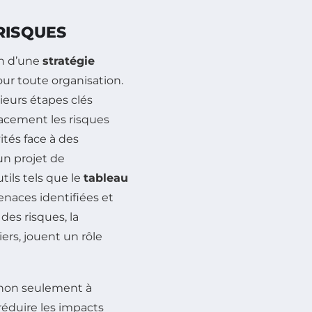
RISQUES
on d’une
stratégie
ur toute organisation.
ieurs étapes clés
cacement les risques
ités face à des
un projet de
tils tels que le
tableau
enaces identifiées et
des risques, la
iers, jouent un rôle
e non seulement à
réduire les impacts