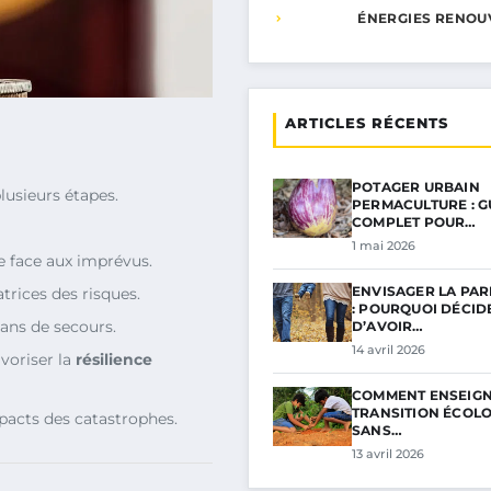
ÉNERGIES RENOU
ARTICLES RÉCENTS
POTAGER URBAIN
lusieurs étapes.
PERMACULTURE : G
COMPLET POUR…
1 mai 2026
e face aux imprévus.
ENVISAGER LA PAR
trices des risques.
: POURQUOI DÉCID
lans de secours.
D’AVOIR…
14 avril 2026
voriser la
résilience
COMMENT ENSEIGN
TRANSITION ÉCOL
pacts des catastrophes.
SANS…
13 avril 2026