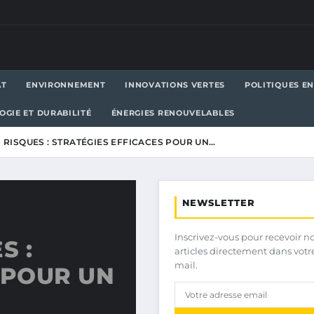
AT
ENVIRONNEMENT
INNOVATIONS VERTES
POLITIQUES E
OGIE ET DURABILITÉ
ÉNERGIES RENOUVELABLES
 RISQUES : STRATÉGIES EFFICACES POUR UN…
NEWSLETTER
Inscrivez-vous pour recevoir n
S :
articles directement dans votr
mail.
 POUR UN