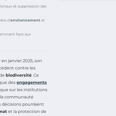
ionaux et suppression des
ère d’
environnement
et
tamment face aux
 en janvier 2025, son
écédent contre les
 de
biodiversité
. Ce
ique des
engagements
ue sur les institutions
de la communauté
s décisions pourraient
imat
et la protection de