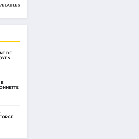
VELABLES
NT DE
TOYEN
NE
SONNETTE
A
NFORCÉ