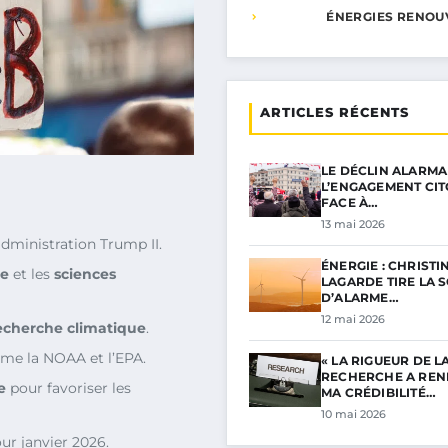
ÉNERGIES RENOU
ARTICLES RÉCENTS
LE DÉCLIN ALARMA
L’ENGAGEMENT CI
FACE À…
13 mai 2026
administration Trump II.
ÉNERGIE : CHRISTI
he
et les
sciences
LAGARDE TIRE LA 
D’ALARME…
12 mai 2026
echerche climatique
.
e la NOAA et l’EPA.
« LA RIGUEUR DE L
RECHERCHE A RE
e
pour favoriser les
MA CRÉDIBILITÉ…
10 mai 2026
ur janvier 2026.