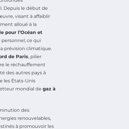
 profondes
l. Depuis le début de
re, visant à affaiblir
ment alloué à la
e pour l’Océan et
 personnel, ce qui
a prévision climatique.
ord de Paris
, pilier
tre le réchauffement
té des autres pays à
e les États-Unis
etteur mondial de
gaz à
minution des
nergies renouvelables,
estinés à promouvoir les