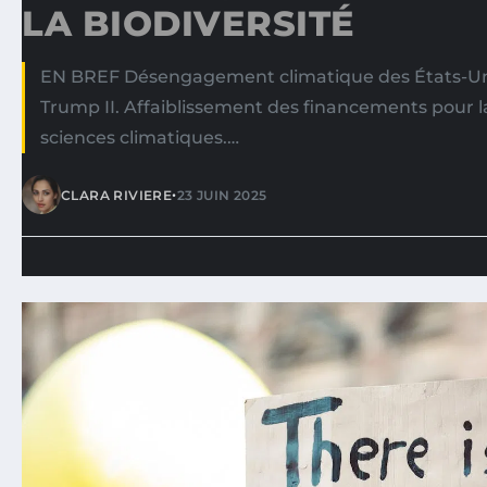
LA BIODIVERSITÉ
EN BREF Désengagement climatique des États-Unis
Trump II. Affaiblissement des financements pour l
sciences climatiques.…
•
CLARA RIVIERE
23 JUIN 2025